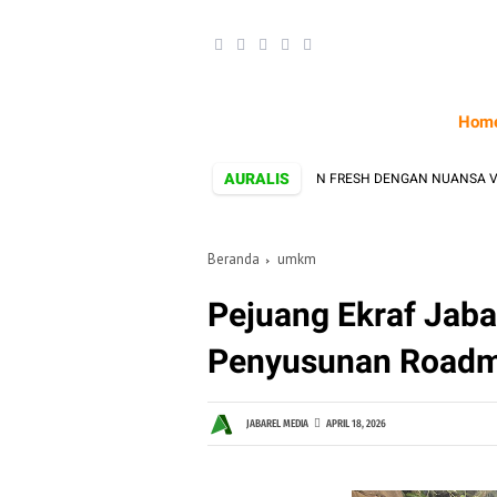
Hom
AURALIS
OKO ROTI AROMANIS SAJIKAN ROTI ARTISAN FRESH DENGAN NUANSA VINTAGE
Beranda
umkm
Pejuang Ekraf Jaba
Penyusunan Roadm
JABAREL MEDIA
APRIL 18, 2026