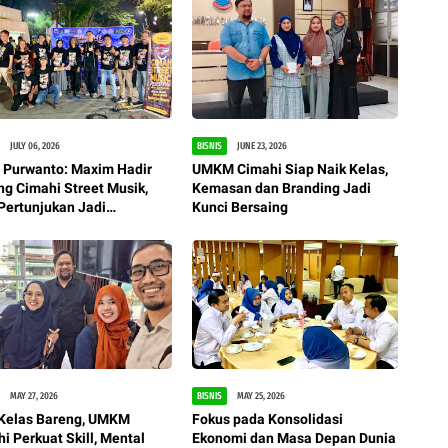
JULY 06, 2026
BISNIS
JUNE 23, 2026
 Purwanto: Maxim Hadir
UMKM Cimahi Siap Naik Kelas,
g Cimahi Street Musik,
Kemasan dan Branding Jadi
Pertunjukan Jadi
Kunci Bersaing
gerak Ekonomi Kreatif
MAY 27, 2026
BISNIS
MAY 25, 2026
 Kelas Bareng, UMKM
Fokus pada Konsolidasi
i Perkuat Skill, Mental
Ekonomi dan Masa Depan Dunia