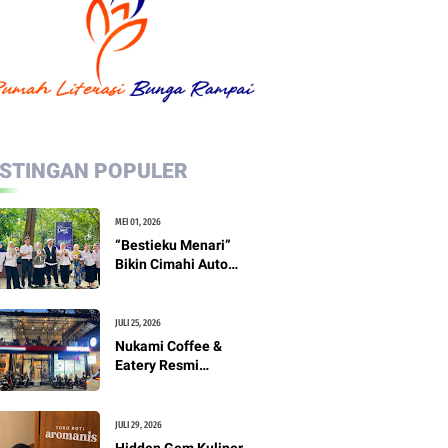
STINGAN POPULER
MEI 01, 2026
“Bestieku Menari”
Bikin Cimahi Auto
Penuh Energi di Hari
Tari Internasional
2026
JULI 25, 2026
Nukami Coffee &
Eatery Resmi
Beroperasi di Lokasi
Baru, Dirty Latte
Andalan Siap
JULI 29, 2026
Manjakan Pecinta
Hidden Gem Kuliner