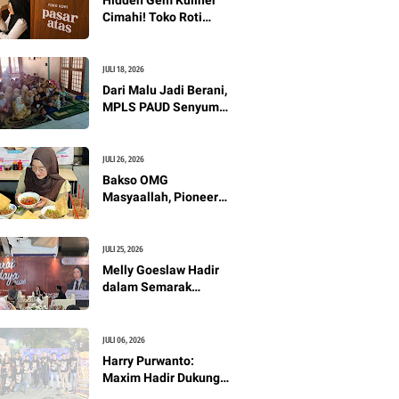
Kopi
Cimahi! Toko Roti
Aromanis Sajikan Roti
Artisan Fresh dengan
Nuansa Vintage
JULI 18, 2026
Dari Malu Jadi Berani,
MPLS PAUD Senyum
Ananda Bantu Anak
Cepat Beradaptasi
JULI 26, 2026
Bakso OMG
Masyaallah, Pioneer
Bakso Gepeng Jumbo
Pertama di Bandung
dengan Kuah
JULI 25, 2026
Perpaduan Oriental
Melly Goeslaw Hadir
dan Pho Vietnam
dalam Semarak
Kebudayaan, Dorong
Anak Berani Bersuara
Lewat Seni
JULI 06, 2026
Harry Purwanto:
Maxim Hadir Dukung
Cimahi Street Musik,