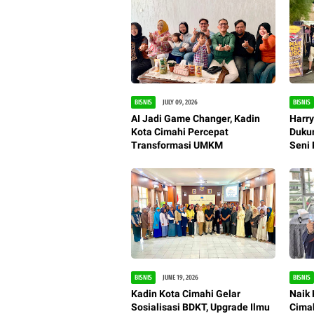
BISNIS
JULY 09, 2026
BISNIS
AI Jadi Game Changer, Kadin
Harry
Kota Cimahi Percepat
Dukun
Transformasi UMKM
Seni 
Peng
BISNIS
JUNE 19, 2026
BISNIS
Kadin Kota Cimahi Gelar
Naik
Sosialisasi BDKT, Upgrade Ilmu
Cimah