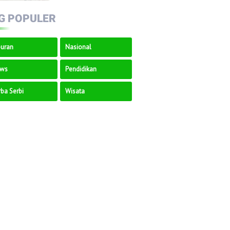
Seni Pertunjukan Jadi
G POPULER
Penggerak Ekonomi
Kreatif
buran
Nasional
ws
Pendidikan
ba Serbi
Wisata