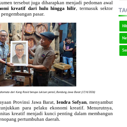
 dokumen tersebut juga diharapkan menjadi pedoman awal
omi kreatif dari hulu hingga hilir
, termasuk sektor
TA
ga pengembangan pasar.
Hi
Ne
Ser
amata dari Kang Rosid berupa lukisan pensil, Bandung, Jawa Barat (17/4/2026)
ayaan Provinsi Jawa Barat,
Iendra Sofyan
, menyambut
tunjukkan para pelaku ekonomi kreatif. Menurutnya,
unitas kreatif menjadi kunci penting dalam membangun
enopang pertumbuhan daerah.