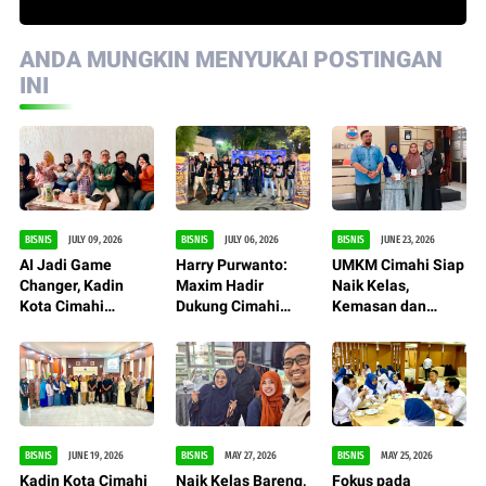
ANDA MUNGKIN MENYUKAI POSTINGAN
INI
BISNIS
JULY 09, 2026
BISNIS
JULY 06, 2026
BISNIS
JUNE 23, 2026
AI Jadi Game
Harry Purwanto:
UMKM Cimahi Siap
Changer, Kadin
Maxim Hadir
Naik Kelas,
Kota Cimahi
Dukung Cimahi
Kemasan dan
Percepat
Street Musik, Seni
Branding Jadi
Transformasi
Pertunjukan Jadi
Kunci Bersaing
UMKM
Penggerak
Ekonomi Kreatif
BISNIS
JUNE 19, 2026
BISNIS
MAY 27, 2026
BISNIS
MAY 25, 2026
Kadin Kota Cimahi
Naik Kelas Bareng,
Fokus pada