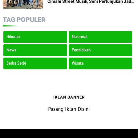
Cimahi Street Musik, Seni Pertunjukan Jadi
Penggerak Ekonomi Kreatif
TAG POPULER
Hiburan
Nasional
News
Pendidikan
Serba Serbi
Wisata
IKLAN BANNER
Pasang Iklan Disini