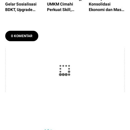
Gelar Sosialisasi
UMKM Cimahi
Konsolidasi
BDKT, Upgrade
Perkuat Skill,
Ekonomi dan Masa
Ilmu Dagang dan
Mental dan
Depan Dunia
Inovasi Biar Makin
Strategi Bisnis
Usaha: RPL Kadin
Siap Bersaing
Cimahi 2026
0 KOMENTAR