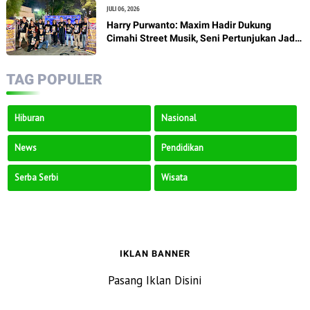
JULI 06, 2026
Harry Purwanto: Maxim Hadir Dukung
Cimahi Street Musik, Seni Pertunjukan Jadi
Penggerak Ekonomi Kreatif
TAG POPULER
Hiburan
Nasional
News
Pendidikan
Serba Serbi
Wisata
IKLAN BANNER
Pasang Iklan Disini