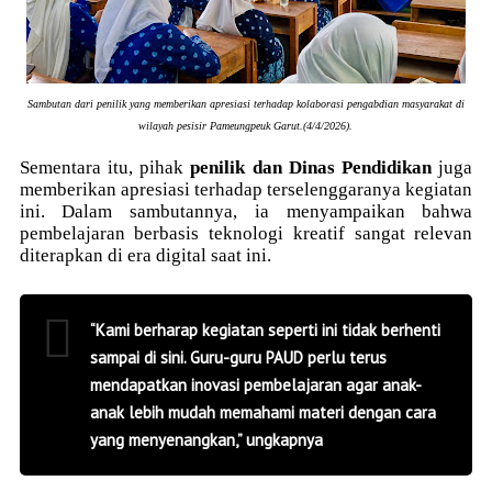
Sambutan dari penilik yang memberikan apresiasi terhadap kolaborasi pengabdian masyarakat di
wilayah pesisir Pameungpeuk Garut.(4/4/2026).
Sementara itu, pihak
penilik dan Dinas Pendidikan
juga
memberikan apresiasi terhadap terselenggaranya kegiatan
ini. Dalam sambutannya, ia menyampaikan bahwa
pembelajaran berbasis teknologi kreatif sangat relevan
diterapkan di era digital saat ini.
“Kami berharap kegiatan seperti ini tidak berhenti
sampai di sini. Guru-guru PAUD perlu terus
mendapatkan inovasi pembelajaran agar anak-
anak lebih mudah memahami materi dengan cara
yang menyenangkan,” ungkapnya