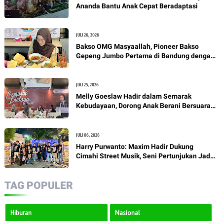
Ananda Bantu Anak Cepat Beradaptasi
JULI 26, 2026
Bakso OMG Masyaallah, Pioneer Bakso
Gepeng Jumbo Pertama di Bandung dengan
Kuah Perpaduan Oriental dan Pho Vietnam
JULI 25, 2026
Melly Goeslaw Hadir dalam Semarak
Kebudayaan, Dorong Anak Berani Bersuara
Lewat Seni
JULI 06, 2026
Harry Purwanto: Maxim Hadir Dukung
Cimahi Street Musik, Seni Pertunjukan Jadi
Penggerak Ekonomi Kreatif
TAG POPULER
Hiburan
Nasional