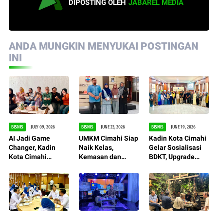
DIPOSTING OLEH
JABAREL MEDIA
ANDA MUNGKIN MENYUKAI POSTINGAN
INI
BISNIS
JULY 09, 2026
BISNIS
JUNE 23, 2026
BISNIS
JUNE 19, 2026
AI Jadi Game
UMKM Cimahi Siap
Kadin Kota Cimahi
Changer, Kadin
Naik Kelas,
Gelar Sosialisasi
Kota Cimahi
Kemasan dan
BDKT, Upgrade
Percepat
Branding Jadi
Ilmu Dagang dan
Transformasi
Kunci Bersaing
Inovasi Biar Makin
UMKM
Siap Bersaing