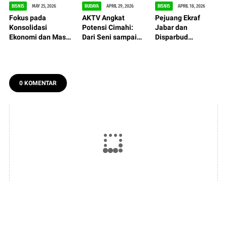
BISNIS
MAY 25, 2026
BUDAYA
APRIL 29, 2026
BISNIS
APRIL 18, 2026
Fokus pada
AKTV Angkat
Pejuang Ekraf
Konsolidasi
Potensi Cimahi:
Jabar dan
Ekonomi dan Masa
Dari Seni sampai
Disparbud
Depan Dunia
Olahraga,
Sepakati
Usaha: RPL Kadin
Ekosistem Kreatif
Penyusunan
Cimahi 2026
Makin Kuat
Roadmap Ekonomi
Kreatif
0 KOMENTAR