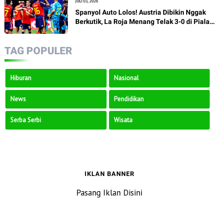
JULI 03, 2026
Spanyol Auto Lolos! Austria Dibikin Nggak
Berkutik, La Roja Menang Telak 3-0 di Piala
Dunia 2026
TAG POPULER
Hiburan
Nasional
News
Pendidikan
Serba Serbi
Wisata
IKLAN BANNER
Pasang Iklan Disini